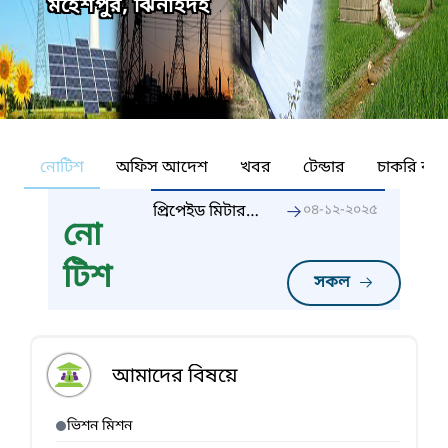
মহেশপুর, ঝিনাইদহ
নোটিশ
অফিস আদেশ
খবর
টেন্ডার
চাকরি কর্ন
প্রিপেইড মিটার
০৪-১২-২০২৫
নো
ব্যবহারে, বিদ্যুৎ
খরচ আসবে
টিশ
নিয়ন্ত্রনে।
সকল
আমাদের বিষয়ে
ভিশন মিশন