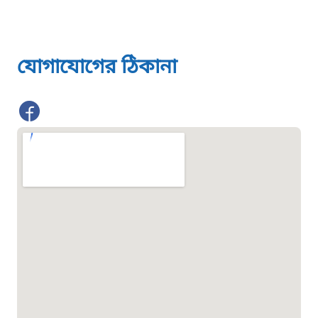
জরুরী অভ্যন্তরীণ নৌ-পরিবহন হটলাইন
১৬৪৪৫
যোগাযোগের ঠিকানা
পাসপোর্ট বাতায়ন হটলাইন
১৬১৭১
বাংলাদেশ মুক্তিযোদ্ধা কল্যাণ ট্রাস্ট
১৬১৩৫
প্রবাসী কল সেন্টার
১৬৫৭৫
ই-জিপি ইমার্জেন্সি হটলাইন