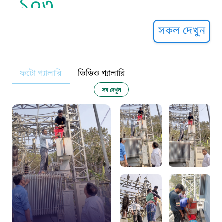
১০৩
সুপ্রীম কোর্ট হেল্পলাইন
সকল দেখুন
১০৯
ফটো গ্যালারি
ভিডিও গ্যালারি
নারী ও শিশু নির্যাতন প্রতিরোধ
সব দেখুন
১০৬
দুদক
১০২
দুর্যোগের আগাম বার্তা
১৬১২২