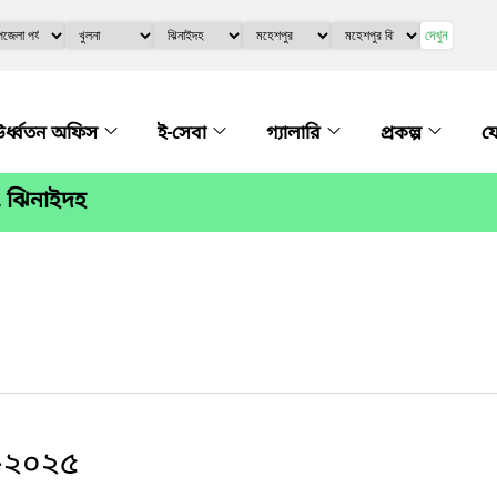
দেখুন
র্ধ্বতন অফিস
ই-সেবা
গ্যালারি
প্রকল্প
য
, ঝিনাইদহ
৪-২০২৫