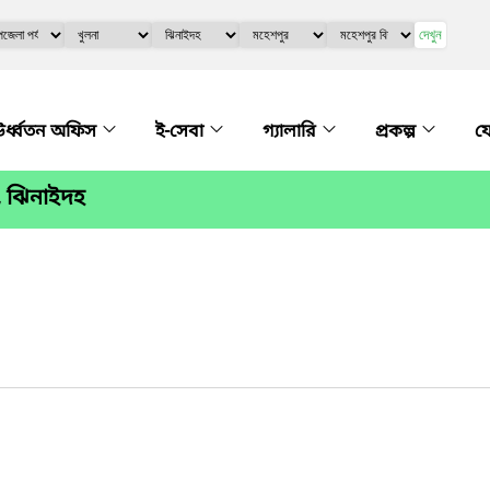
দেখুন
র্ধ্বতন অফিস
ই-সেবা
গ্যালারি
প্রকল্প
য
, ঝিনাইদহ