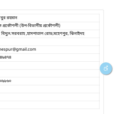
িবুর রহমান
 প্রকৌশলী (উপ-বিভাগীয় প্রকৌশলী)
 বিদ্যুৎ সরবরাহ ,হাসপাতাল রোড,মহেশপুর, ঝিনাইদহ
hespur
@gmail.com
৪৯৪৭৪
০৯৮৬০