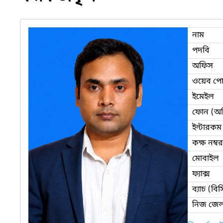
নাম
পদবি
অফিস
ওয়েব পোর
ইমেইল
ফোন (অ
ইন্টারকম
কক্ষ নম্বর
মোবাইল
ফ্যাক্স
ব্যাচ (ব
নিজ জেল