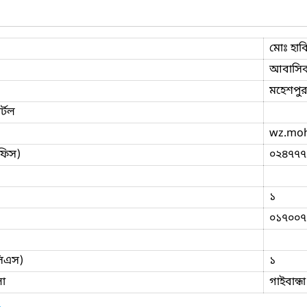
মোঃ হাব
আবাসিক
মহেশপুর
্টল
wz.mo
ফিস)
০২৪৭৭৭
১
০১৭০০৭
িসিএস)
১
া
গাইবান্ধা