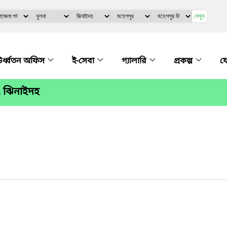
দেখুন
র্ধ্বতন অফিস
ই-সেবা
গ্যালারি
প্রকল্প
য
, ঝিনাইদহ