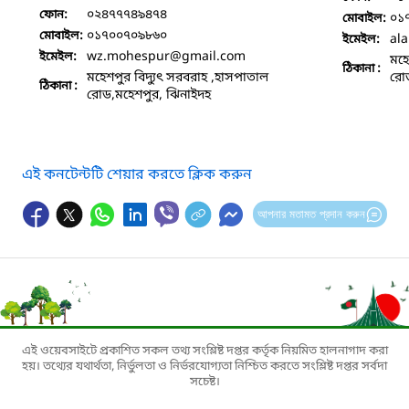
০২৪৭৭৭৪৯৪৭৪
ফোন:
০১
মোবাইল:
০১৭০০৭০৯৮৬০
মোবাইল:
al
ইমেইল:
wz.mohespur
@gmail.com
ইমেইল:
মহে
ঠিকানা :
মহেশপুর বিদ্যুৎ সরবরাহ ,হাসপাতাল
রোড
ঠিকানা :
রোড,মহেশপুর, ঝিনাইদহ
এই কনটেন্টটি শেয়ার করতে ক্লিক করুন
আপনার মতামত প্রদান করুন
এই ওয়েবসাইটে প্রকাশিত সকল তথ্য সংশ্লিষ্ট দপ্তর কর্তৃক নিয়মিত হালনাগাদ করা
হয়। তথ্যের যথার্থতা, নির্ভুলতা ও নির্ভরযোগ্যতা নিশ্চিত করতে সংশ্লিষ্ট দপ্তর সর্বদা
সচেষ্ট।