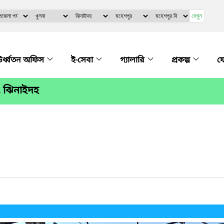
দেখুন
র্ধ্বতন অফিস
ই-সেবা
গ্যালারি
প্রকল্প
য
, ঝিনাইদহ